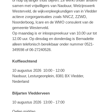
of hulp bij langer thuis blijven. Ze werkt onder andere
samen met vrijwilligers van Naobuur, Welzijnswerk
Westerveld, de wijkverpleegkundigen van in Vledder
actieve zorgorganisaties zoals NNCZ, ZZWD,
Noorderboog, Icare en de WMO consulent van de
gemeente Westerveld.
Op maandag is er inloopspreekuur van 10.00 uur tot
12.00 uur. Op dinsdag en donderdag is Bernadette
alleen telefonisch bereikbaar onder nummer 0521-
349598 of 06-27240528.
Koffieochtend
10 augustus 2026
10:00
-
12:00
Naobuur, Lesturgeonplein, 8381 BX Vledder,
Nederland
Biljarten Vledderveen
10 augustus 2026
13:00
-
17:00
Oefen middag.